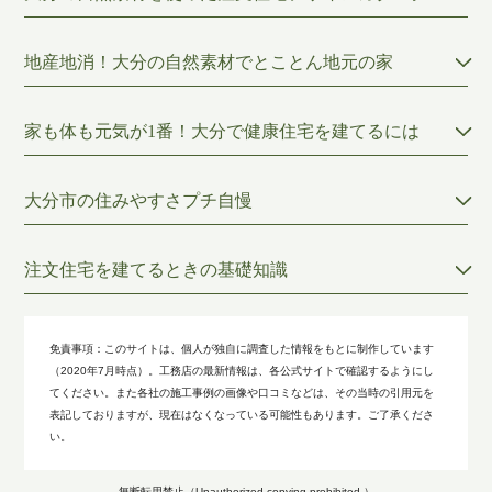
地産地消！大分の自然素材でとことん地元の家
家も体も元気が1番！大分で健康住宅を建てるには
大分市の住みやすさプチ自慢
注文住宅を建てるときの基礎知識
免責事項：
このサイトは、個人が独自に調査した情報をもとに制作しています
（2020年7月時点）。工務店の最新情報は、各公式サイトで確認するようにし
てください。また各社の施工事例の画像や口コミなどは、その当時の引用元を
表記しておりますが、現在はなくなっている可能性もあります。ご了承くださ
い。
無断転用禁止（Unauthorized copying prohibited.）