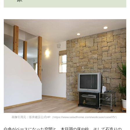
画像引用元：坂井建設公式HP（https://www.saladhome.com/workcase/case05/）
白色がベースになった空間と、木目調の床や柱、そして石造りの