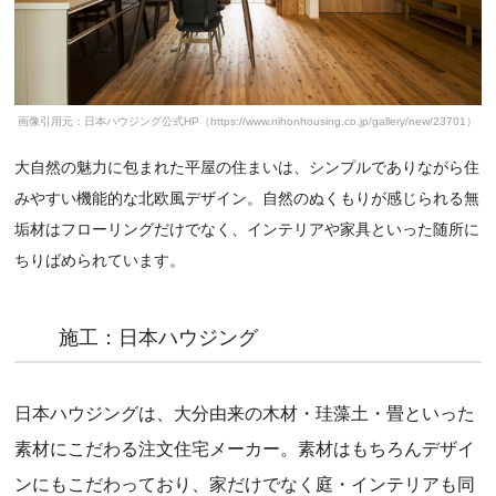
画像引用元：日本ハウジング公式HP（https://www.nihonhousing.co.jp/gallery/new/23701）
大自然の魅力に包まれた平屋の住まいは、シンプルでありながら住
みやすい機能的な北欧風デザイン。自然のぬくもりが感じられる無
垢材はフローリングだけでなく、インテリアや家具といった随所に
ちりばめられています。
施工：日本ハウジング
日本ハウジングは、大分由来の木材・珪藻土・畳といった
素材にこだわる注文住宅メーカー。素材はもちろんデザイ
ンにもこだわっており、家だけでなく庭・インテリアも同