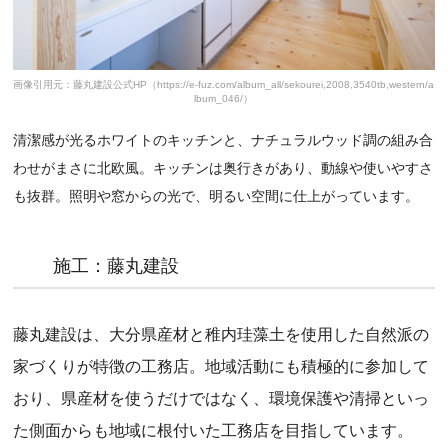
画像引用元：藤丸建設公式HP（https://e-fuz.com/album_all/sekourei,2008,3540tb,western/a
lbum_046/）
清潔感が光るホワイトのキッチンと、ナチュラルウッド調の組み合
わせがまさに北欧風。キッチンは奥行きがあり、動線や使いやすさ
も抜群。照明や窓からの光で、明るい空間に仕上がっています。
施工：藤丸建設
藤丸建設は、大分県産材と稚内珪藻土を使用した自然派の
家づくりが特徴の工務店。地域活動にも積極的に参加して
おり、県産材を使うだけではなく、環境保護や清掃といっ
た側面からも地域に根付いた工務店を目指しています。