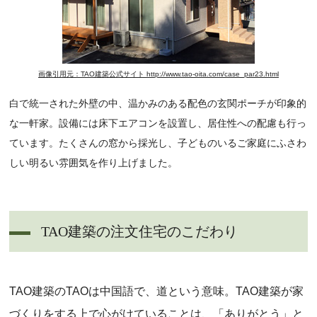
画像引用元：TAO建築公式サイト http://www.tao-oita.com/case_par23.html
白で統一された外壁の中、温かみのある配色の玄関ポーチが印象的
な一軒家。設備には床下エアコンを設置し、居住性への配慮も行っ
ています。たくさんの窓から採光し、子どものいるご家庭にふさわ
しい明るい雰囲気を作り上げました。
TAO建築の注文住宅のこだわり
TAO建築のTAOは中国語で、道という意味。TAO建築が家
づくりをする上で心がけていることは、「ありがとう」と