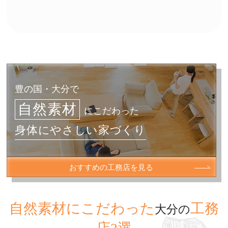
両日ともに10：00～16：00
また、平屋完成見学会も同日開催致します。
場所は宇佐市大字日足１１１番２。
立て看板を目印にお越し下さい。
どちらも見どころ満載です。
ぜひ、お待ちしております！！
豊の国・大分で
2018.11.01
自然素材
永野清彦氏の個展を開催します！！
にこだわった
11.3(土)-11.25(日)
身体にやさしい家づくり
土日限定(AM11:00-PM4:00)
樹豆珈琲@モデルハウス店にて永野清彦氏に
おすすめの工務店を見る
よる 個展を開催します！
様々な陶器を 数十点展示しています‼︎
自然素材にこだわった
工務
大分の
是非お越しください(^^)