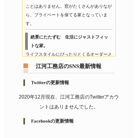
ことはありません。窓がたくさんがありなが
ら、プライベートを保てる家となっていま
す。
絶景にたたずむ 生活にジャストフィッ
トな家。
ライフスタイルにぴったりとくるオーダーメ
イドな空間。広くもなく、狭くもなく、ちょ
江河工務店のSNS最新情報
うどいい。
Twitterの更新情報
自然に調和した内・外観で 居心地の良
さと格好良さを共存。
2020年12月現在、江河工務店のTwitterアカウ
周辺環境や自然との共存と調和を考え、まる
ントはありませんでした。
でリゾート地を思わせるようなくつろげる空
間。 リビングや寝室に大きな窓をもうけ、
Facebookの更新情報
開放的な空間、ロフトや趣味の部屋といった
自分の空間を楽しめる間取りになっていま