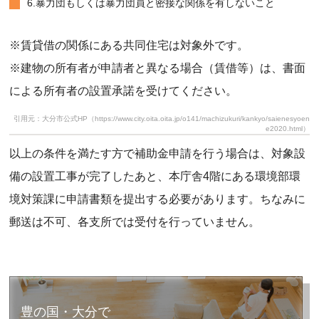
6.暴力団もしくは暴力団員と密接な関係を有しないこと
※賃貸借の関係にある共同住宅は対象外です。
※建物の所有者が申請者と異なる場合（賃借等）は、書面
による所有者の設置承諾を受けてください。
引用元：大分市公式HP（https://www.city.oita.oita.jp/o141/machizukuri/kankyo/saienesyoen
e2020.html）
以上の条件を満たす方で補助金申請を行う場合は、対象設
備の設置工事が完了したあと、本庁舎4階にある環境部環
境対策課に申請書類を提出する必要があります。ちなみに
郵送は不可、各支所では受付を行っていません。
豊の国・大分で