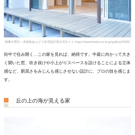
画像引用元：木楽舎あんどう住宅設計室公式サイト https://www.kiraku-no-ie.jp/gallery/5096/
街中で住み開く…この家を見れば、納得です。中庭に向かって大き
く開いた窓、吹き抜けや小上がりスペースを設けることによる立体
感など、窮屈さをみじんも感じさせない設計に、プロの技を感じま
す。
丘の上の海が見える家