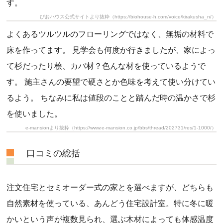
す。
びおハウス公式サイトより抜粋（https://biohouse-h.com/voice/kirakusha_n/）
よくあるツルツルのフローリングではなく、無垢の材料で
床を作ってます。 見学会も何度か行きましたが、家によっ
て杉だったり桧、カバ材？色んな材を使っているようで
す。 施主さんの要望で硬さとか色味を考えて使い分けてい
るよう。 ちなみに私は値段のことと踏んだ時の温かさで杉
を使いました。
e-mansionより抜粋（https://www.e-mansion.co.jp/bbs/thread/202731/res/1-1000/）
口コミの総括
注文住宅とセミオーダー式の家とを選べますが、どちらも
自然素材を使っている、あんどう住宅設計室。特に冬に暖
かいという声が複数見られ、選ぶ木材によっても体感温度