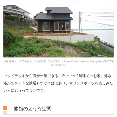
画像引用元：木楽舎あんどう住宅設計室公式サイト https://www.kiraku-no-ie.jp/gallery/2467/#
lg=1&slide=9
ウッドデッキから海が一望できる、丘の上の2階建てのお家。海水
浴ができそうな浜辺もすぐそばにあり、マリンスポーツを楽しみた
い人にもうってつけです。
旅館のような空間