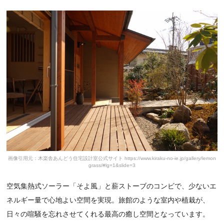
画像引用元：木楽舎あんどう住宅設計室公式サイト https://www.kiraku-no-ie.jp/gallery/lemon
grass/#lg=1&slide=3
空気集熱式ソーラー「そよ風」と薪ストーブのコンビで、少ないエ
ネルギー量で心地よい空間を実現。旅館のような室内や植栽が、
日々の喧騒を忘れさせてくれる最高の癒し空間となっています。