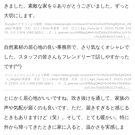
きました。素敵な家を☺ありがとうございました。ずっと
大切にします。
Googleのクチコミより抜粋（https://www.google.com/search?ei=lrUJXaSFNsSg8QXolo_4B
g&q=木楽舎 大分 口コミ&oq=木楽舎 大分 口コミ&gs_l=psy-ab.3...20221.22296..223
03...0.0..1.608.1086.3j2j5-1......0....1..gws-wiz.ucx1lHfMygQ#lrd=0x3546a156d66ac1e5:0x
c7b3a924b3127eb8,1,,,）
自然素材の居心地の良い事務所で、さり気なくオシャレで
した。スタッフの皆さんもフレンドリーで話しやすかった
です(^^)
マンションコミュニティより抜粋（https://www.google.com/search?ei=lrUJXaSFNsSg8QXol
o_4Bg&q=木楽舎 大分 口コミ&oq=木楽舎 大分 口コミ&gs_l=psy-ab.3...20221.2229
6..22303...0.0..1.608.1086.3j2j5-1......0....1..gws-wiz.ucx1lHfMygQ#lrd=0x3546a156d66ac
1e5:0xc7b3a924b3127eb8,1,,,）
とにかく居心地がいいですね。吹き抜けを通して、家族の
声や気配が届くのも良いです。ただ、届きすぎると感じる
ときもありますけど（笑）。そして、とても暖かい。特に
外から帰ってきたときに家に入ると、温かさを実感しま