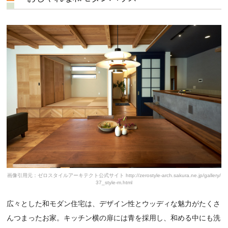
画像引用元：ゼロスタイルアーキテクト公式サイト http://zerostyle-arch.sakura.ne.jp/gallery/
37_style-m.html
広々とした和モダン住宅は、デザイン性とウッディな魅力がたくさ
んつまったお家。キッチン横の扉には青を採用し、和める中にも洗